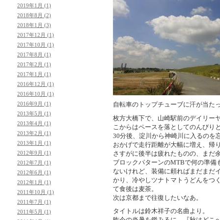
2019年1月 (1)
2018年8月 (2)
2018年1月 (3)
2017年12月 (1)
2017年10月 (1)
2017年8月 (1)
2017年2月 (1)
2017年1月 (1)
2016年12月 (1)
2016年10月 (1)
2016年9月 (1)
自転車のトップチューブに汗が当た
2013年5月 (1)
枚方大橋下で、山崎駅前のデイリー
2013年4月 (1)
こからはペースを落としてのんびり
2013年2月 (1)
30分後、淀川から神崎川に入るのを
2013年1月 (1)
おかげで走行距離が大幅に増え、帰り着
2012年9月 (1)
さすがに後半は疲れたものの、まだ
ブロックパターンのMTBで何の準備
2012年7月 (1)
ないけれど、装備に頼ればまだまだ
2012年6月 (1)
かり、冷やしツナトマトうどんをつ
2012年1月 (1)
て食後は麦茶。
2011年10月 (1)
次は京都まで往復したいなあ。
2011年7月 (1)
タイトルは鈴木祥子の名曲より。
2011年5月 (1)
昨今の炎暑を鑑みるに、『秋はどこ