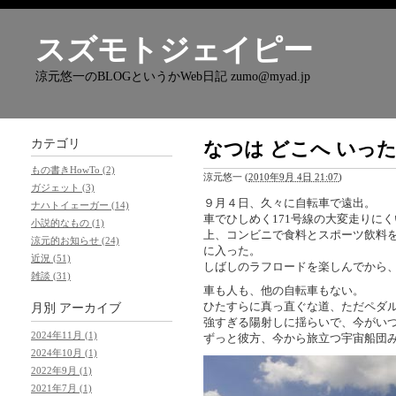
スズモトジェイピー
涼元悠一のBLOGというかWeb日記 zumo@myad.jp
カテゴリ
なつは どこへ いっ
もの書きHowTo (2)
涼元悠一
(
2010年9月 4日 21:07
)
ガジェット (3)
９月４日、久々に自転車で遠出。
ナハトイェーガー (14)
車でひしめく171号線の大変走りに
小説的なもの (1)
上、コンビニで食料とスポーツ飲料
涼元的お知らせ (24)
に入った。
近況 (51)
しばしのラフロードを楽しんでから
雑談 (31)
車も人も、他の自転車もない。
ひたすらに真っ直ぐな道、ただペダ
月別
アーカイブ
強すぎる陽射しに揺らいで、今がい
2024年11月 (1)
ずっと彼方、今から旅立つ宇宙船団
2024年10月 (1)
2022年9月 (1)
2021年7月 (1)