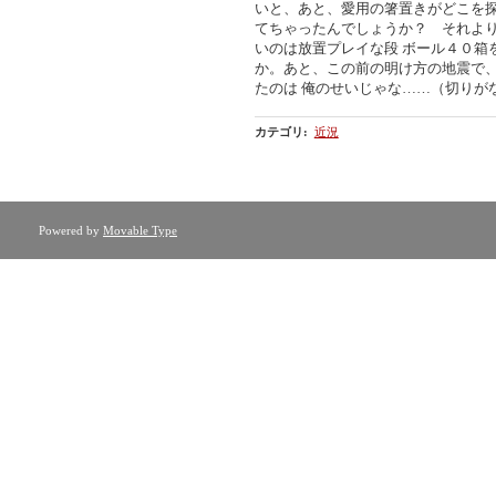
いと、あと、愛用の箸置きがどこを探
てちゃったんでしょうか？ それよ
いのは放置プレイな段 ボール４０箱
か。あと、この前の明け方の地震で
たのは 俺のせいじゃな……（切りが
カテゴリ
:
近況
Powered by
Movable Type