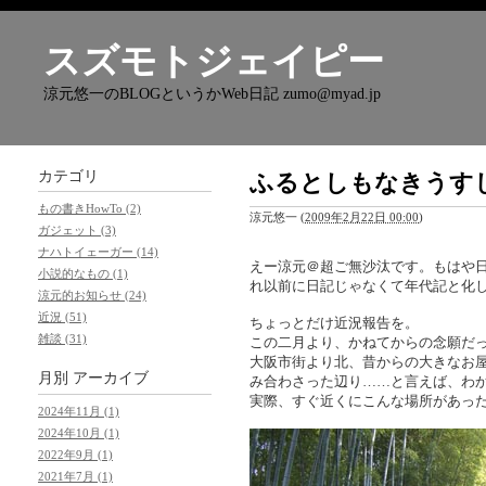
スズモトジェイピー
涼元悠一のBLOGというかWeb日記 zumo@myad.jp
カテゴリ
ふるとしもなきうす
もの書きHowTo (2)
涼元悠一
(
2009年2月22日 00:00
)
ガジェット (3)
ナハトイェーガー (14)
えー涼元＠超ご無沙汰です。もはや
小説的なもの (1)
れ以前に日記じゃなくて年代記と化
涼元的お知らせ (24)
近況 (51)
ちょっとだけ近況報告を。
雑談 (31)
この二月より、かねてからの念願だ
大阪市街より北、昔からの大きなお
月別
アーカイブ
み合わさった辺り……と言えば、わ
実際、すぐ近くにこんな場所があっ
2024年11月 (1)
2024年10月 (1)
2022年9月 (1)
2021年7月 (1)