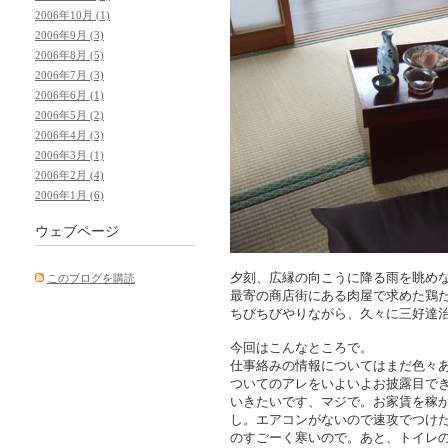
2006年10月 (1)
2006年9月 (3)
2006年8月 (5)
2006年7月 (3)
2006年6月 (1)
2006年5月 (2)
2006年4月 (3)
2006年3月 (1)
2006年2月 (4)
2006年1月 (6)
ウェブページ
夕刻、広縁の向こうに降る雨を眺め
このブログを購読
最寄の商店街にある肉屋で求めた鶏
ちびちびやりながら、久々に三好達
今回はこんなところで。
仕事絡みの情報についてはまだ色々
ついてのアレをいよいよお披露目でき
いきたいです、マジで。お家賃を稼
し。エアコンがないので速攻でつけた
のすごーく寒いので。あと、トイレ