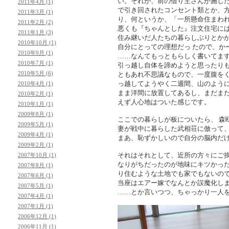
い。それが、前の借り主さんが施し
2011年4月 (1)
で引き回されたコンセント類とか、方
2011年3月 (1)
り、何というか、「一所懸命住まわ
2011年2月 (2)
悪くも『ちゃんとした』注文住宅には
2011年1月 (3)
住み継いだ人たちの暮らしぶりとか
2010年10月 (1)
自分にとっての理想だっ たので、か
2010年9月 (1)
……なんてもっともらしく書いてま
2010年7月 (1)
引っ越し自体を諦めようと思ったり
2010年5月 (6)
ともあれ不思議なもので、一度腹を
っ越してようやく二週間、山のように
2010年4月 (1)
まま洋間に放置してあるし、まだま
2010年2月 (1)
えず人心地はついた感じです。
2010年1月 (1)
2009年8月 (1)
ここでの暮らしが板についたら、 森
2009年5月 (1)
妻が戦中に暮らした武相荘に倣って
2009年4月 (1)
まあ、恥ずかしいので自分の脳内だ
2009年2月 (1)
それはそれとして、近所の方々にご
2007年10月 (1)
なりがちだったのが地味にキツかっ
2007年8月 (1)
り住むような土地でも家でもないの
2007年6月 (1)
当座はエアー嫁でなんとか誤魔化し
2007年5月 (1)
……とか言いつつ、ちゃっかり一人
2007年4月 (1)
2007年1月 (1)
2006年12月 (1)
2006年11月 (1)